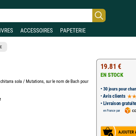
IVRES
ACCESSOIRES
PAPETERIE
E
19.81 €
EN STOCK
 chitarra sola / Mutations, sur le nom de Bach pour
•
30 jours pour chan
•
Avis clients
e
• Livraison gratuit
en France par