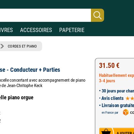
IVRES
ACCESSOIRES
PAPETERIE
CORDES ET PIANO
31.50 €
se - Conducteur + Parties
Habituellement exp
loncelle concertant avec accompagnement de piano
3-4 jours
que de Jean-Chritophe Keck
•
30 jours pour chan
elle piano orgue
•
Avis clients
• Livraison gratuit
2
en France par
2