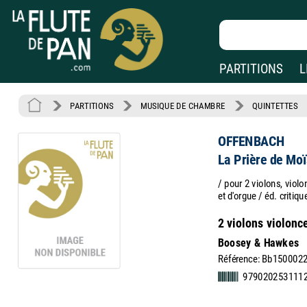
PARTITIONS
L
PARTITIONS
MUSIQUE DE CHAMBRE
QUINTETTES
OFFENBACH
La Prière de Moï
/ pour 2 violons, vio
et d'orgue / éd. criti
2 violons violonc
Boosey & Hawkes
Référence: Bb150002
979020253111