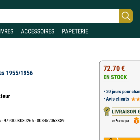
IVRES
ACCESSOIRES
PAPETERIE
72.70 €
ues 1955/1956
EN STOCK
•
30 jours pour chan
cteur
•
Avis clients
LIVRAISON 
- 9790008080265 - 803452063889
en France par