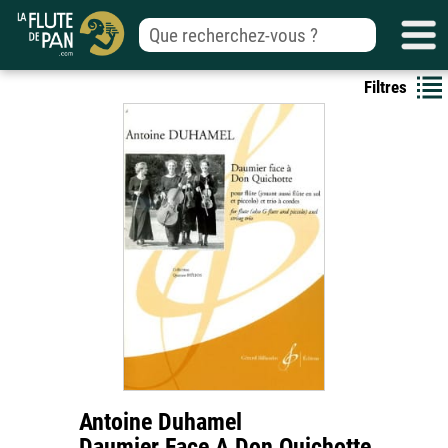
Filtres
Antoine Duhamel
Daumier Face A Don Quichotte