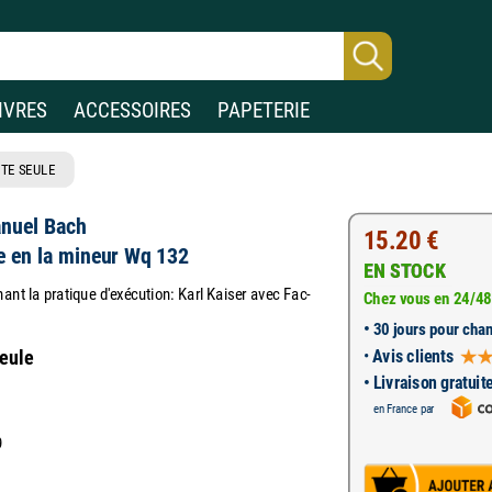
IVRES
ACCESSOIRES
PAPETERIE
TE SEULE
anuel Bach
15.20 €
te en la mineur Wq 132
EN STOCK
t la pratique d'exécution: Karl Kaiser avec Fac-
Chez vous en 24/48
•
30 jours pour chan
•
Avis clients
seule
• Livraison gratuit
en France par
9