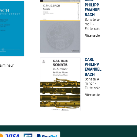
PHILIPP
EMANUEL
BACH
Sonate a-
moll -
Flöte solo
Flûte seule
CARL
PHILIPP
la mineur
EMANUEL
BACH
Sonata A
minor -
Flute solo
Flûte seule