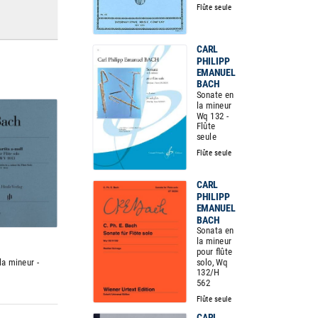
Flûte seule
CARL
PHILIPP
EMANUEL
BACH
Sonate en
la mineur
Wq 132 -
Flûte
seule
Flûte seule
CARL
PHILIPP
EMANUEL
BACH
Sonata en
la mineur
pour flûte
solo, Wq
la mineur -
132/H
562
Flûte seule
CARL