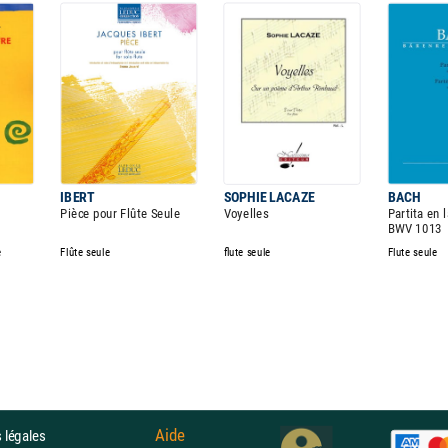
IBERT
SOPHIE LACAZE
BACH
Pièce pour Flûte Seule
Voyelles
Partita en 
BWV 1013
e
Flûte seule
flute seule
Flute seule
Aide
 légales