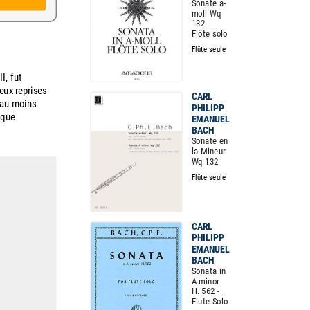
Sonate a-
moll Wq
132 -
Flöte solo
Flûte seule
I, fut
eux reprises
CARL
é au moins
PHILIPP
ique
EMANUEL
BACH
Sonate en
la Mineur
Wq 132
Flûte seule
CARL
PHILIPP
EMANUEL
BACH
Sonata in
A minor
H. 562 -
Flute Solo