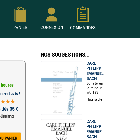
PANIER
CONNEXION
COMMANDES
NOS SUGGESTIONS...
CARL
PHILIPP
EMANUEL
BACH
Sonate en
 heures
la mineur
Wq 132
ger d'avis !
Flûte seule
e dès 35 €
CARL
PHILIPP
EMANUEL
BACH