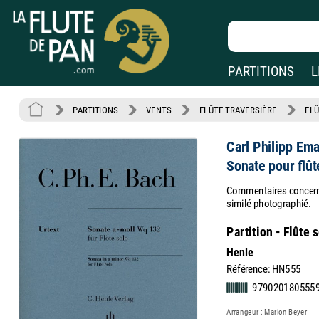
PARTITIONS
L
PARTITIONS
VENTS
FLÛTE TRAVERSIÈRE
FLÛ
Carl Philipp Em
Sonate pour flû
Commentaires concernan
similé photographié.
Partition - Flûte 
Henle
Référence: HN555
979020180555
Arrangeur : Marion Beyer