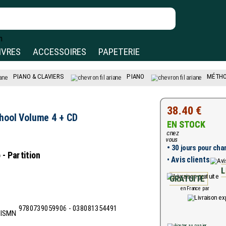
IVRES
ACCESSOIRES
PAPETERIE
PIANO & CLAVIERS
PIANO
MÉTH
38.40 €
hool Volume 4 + CD
EN STOCK
•
30 jours pour chan
- Partition
•
Avis clients
L
GRATUITE
en France par
9780739059906 - 038081354491