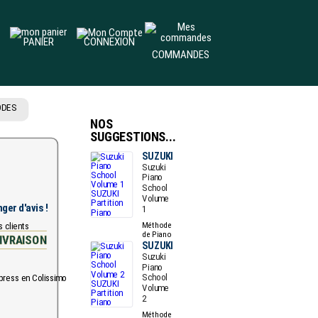
PANIER
CONNEXION
COMMANDES
ODES
NOS
SUGGESTIONS...
SUZUKI
Suzuki
Piano
School
Volume
ger d'avis !
1
Méthode
de Piano
IVRAISON
SUZUKI
Suzuki
Piano
School
Volume
2
Méthode