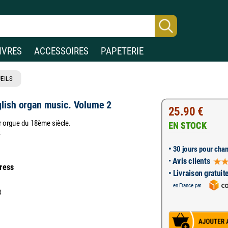
IVRES
ACCESSOIRES
PAPETERIE
EILS
glish organ music. Volume 2
25.90 €
 orgue du 18ème siècle.
EN STOCK
k
•
30 jours pour chan
•
Avis clients
Press
• Livraison gratuit
en France par
8