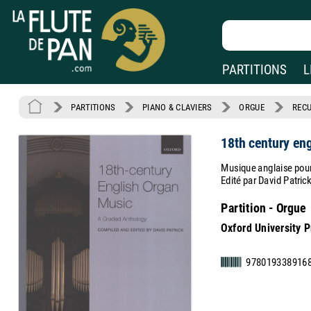
PARTITIONS
L
PARTITIONS
PIANO & CLAVIERS
ORGUE
RECU
18th century en
Musique anglaise pour
Edité par David Patric
Partition - Orgue
Oxford University 
978019338916