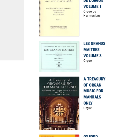
DE L'ORGUE
VOLUME 1
Orgue ou
Harmonium
LES GRANDS
MAITRES
VOLUME 3
Orgue
A TREASURY
OF ORGAN
MUSIC FOR
MANUALS
ONLY
Orgue
OXFORD