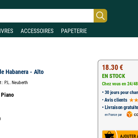
IVRES
ACCESSOIRES
PAPETERIE
18.30 €
de Habanera - Alto
EN STOCK
t : P.L. Neuberth
Chez vous en 24/48
•
30 jours pour chan
t Piano
•
Avis clients
• Livraison gratuit
en France par
0