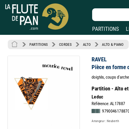
PARTITIONS
L
PARTITIONS
CORDES
ALTO
ALTO & PIANO
RAVEL
Pièce en forme 
doigtés, coups d'arche
Partition - Alto e
Leduc
Référence: AL17887
979004617887
Arrangeur : Neuberth