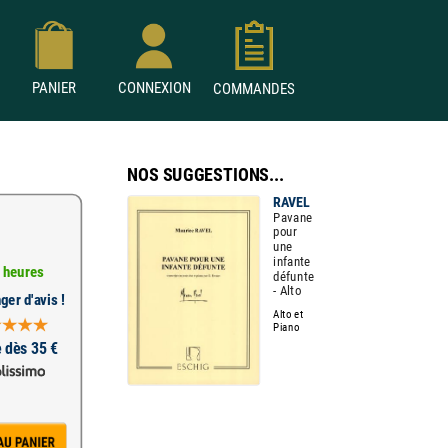
PANIER
CONNEXION
COMMANDES
NOS SUGGESTIONS...
RAVEL
Pavane
pour
une
infante
 heures
défunte
- Alto
ger d'avis !
Alto et
Piano
e dès 35 €