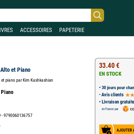
IVRES
ACCESSOIRES
PAPETERIE
33.40 €
 Alto et Piano
EN STOCK
 et piano par Kim Kashkashian
•
30 jours pour chan
t Piano
•
Avis clients
• Livraison gratuit
en France par
 - 9790060136757
n