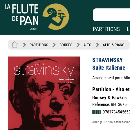
PARTITIONS
L
PARTITIONS
CORDES
ALTO
ALTO & PIANO
STRAVINSKY
Suite Italienne -
Arrangement pour Alto
Partition - Alto e
Boosey & Hawkes
Référence: BH13675
9781784545659
Arrangeur : Kim Kashkashia