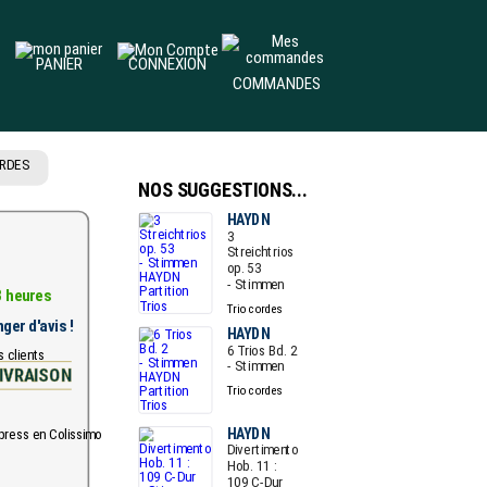
PANIER
CONNEXION
COMMANDES
RDES
NOS SUGGESTIONS...
HAYDN
3
Streichtrios
op. 53
- Stimmen
8 heures
Trio cordes
ger d'avis !
HAYDN
6 Trios Bd. 2
- Stimmen
IVRAISON
Trio cordes
HAYDN
Divertimento
Hob. 11 :
109 C-Dur