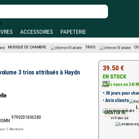
IVRES
ACCESSOIRES
PAPETERIE
MUSIQUE DE CHAMBRE
TRIOS
CO
39.50 €
volume 3 trios attribués à Haydn
EN STOCK
Chez vous en 24/4
•
30 jours pour chan
lle
•
Avis clients
L
GRATUITE
9790201806280
en France par
ruce C. MacIntyre