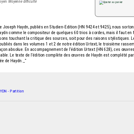
Moyenne difficulté
e Joseph Haydn, publiés en Studien-Edition (HN 9424 et 9425), nous sorton
aydn comme le compositeur de quelques 60 trios à cordes, mais il faut en f
ons touchant la critique des sources, soit pour des raisons stylistiques. L
bliés dans les volumes 1 et 2 de notre édition Urtext; le troisième rasse
e façon absolue. En accompagnement de l'édition Urtext (HN 628), ces œuvre
ble. Le texte de l'édition complète des œuvres de Haydn est complété pa
sée de Haydn._"