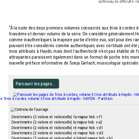
"À la suite des deux premiers volumes consacrés aux trios à cordes d
troisième et dernier volume de la série. On considère généralement H
comme inauthentiques la majeure partie d'entre eux, soit pour des rais
pouvant être considérés comme authentiques avec certitude ont été pu
trios attribués à Haydn, mais dont l'authenticité n'est pas établie d
attrayantes paraissent également dans un format de poche très mania
nouvelle préface informative de Sonja Gerlach, musicologue spéciali
Parcourir les pages...
Divertimento (2 violons et violoncelle) fa majeur hob. v:f1
Divertimento (2 violons et violoncelle) la majeur hob. v:a2
Divertimento (2 violons et violoncelle) ré majeur hob. v:d1
Divertimento (2 violons et violoncelle) ré majeur hob. v:d3
Divertimento (2 violons et violoncelle) si bémol majeur hob. v:b1