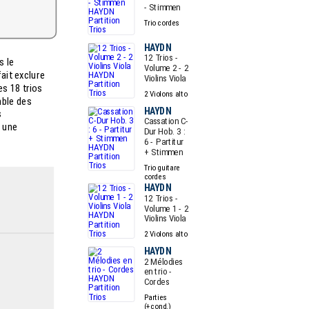
- Stimmen
Trio cordes
HAYDN
12 Trios -
s le
Volume 2 - 2
ait exclure
Violins Viola
es 18 trios
2 Violons alto
mble des
HAYDN
s
Cassation C-
r une
Dur Hob. 3 :
6 - Partitur
+ Stimmen
Trio guitare
cordes
HAYDN
12 Trios -
Volume 1 - 2
Violins Viola
2 Violons alto
HAYDN
2 Mélodies
en trio -
Cordes
Parties
(+cond.)