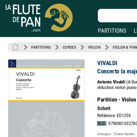
PARTITIONS
L
PARTITIONS
CORDES
VIOLON
VIOLON & PIA
VIVALDI
Concerto la maje
Antonio Vivaldi
(A-Dur
réduction violon piano
Partition - Violon
Schott
Référence: ED1258
979000103278
Arrangeur : Tivadar Nachéz