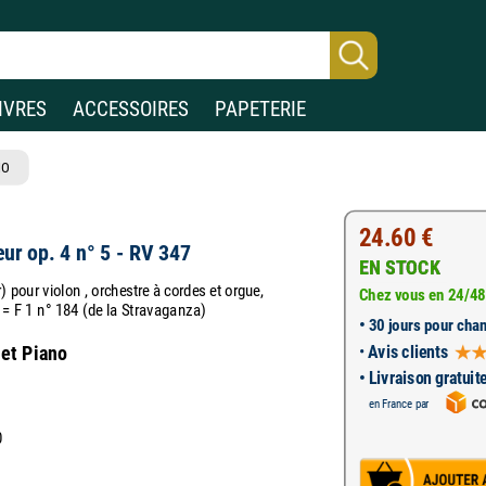
IVRES
ACCESSOIRES
PAPETERIE
NO
24.60 €
ur op. 4 n° 5 - RV 347
EN STOCK
) pour violon , orchestre à cordes et orgue,
Chez vous en 24/48
 = F 1 n° 184 (de la Stravaganza)
•
30 jours pour chan
•
Avis clients
 et Piano
• Livraison gratuit
en France par
0