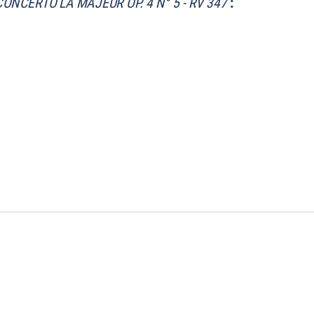
CONCERTO LA MAJEUR OP. 4 N° 5 - RV 347
: