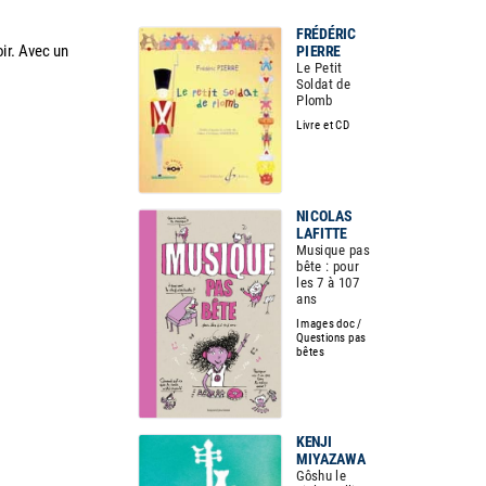
FRÉDÉRIC
ir. Avec un
PIERRE
Le Petit
Soldat de
Plomb
Livre et CD
NICOLAS
LAFITTE
Musique pas
bête : pour
les 7 à 107
ans
Images doc /
Questions pas
bêtes
KENJI
MIYAZAWA
Gôshu le