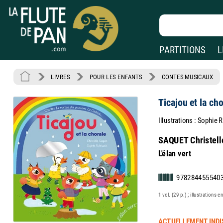
PARTITIONS
L
LIVRES
POUR LES ENFANTS
CONTES MUSICAUX
Ticajou et la cho
Illustrations : Sophie
SAQUET Christel
L'élan vert
978284455540
1 vol. (29 p.) ; illustrations 
ACTUELLEMENT INDI