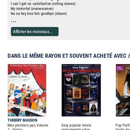
I can`t get no -satisfaction (rolling stones)
My immortal (evanescence)
Na na hey kiss him goodbye (steam)
...
Afficher les morceaux...
DANS LE MÊME RAYON ET SOUVENT ACHETÉ AVEC
THIERRY MASSON
Mes premiers pas, Volume
Easy popular movie
Pop Perf
1 - Violon
instrumental solos
Violin An