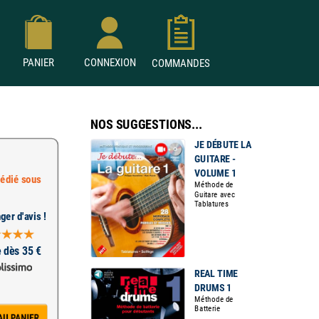
PANIER
CONNEXION
COMMANDES
NOS SUGGESTIONS...
JE DÉBUTE LA
GUITARE -
VOLUME 1
édié sous
Méthode de
Guitare avec
Tablatures
ger d'avis !
e dès 35 €
REAL TIME
DRUMS 1
Méthode de
Batterie