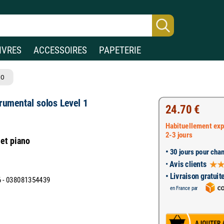
IVRES
ACCESSOIRES
PAPETERIE
NO
rumental solos Level 1
24.70 €
Habituellement exp
2-3 jours
 et piano
•
30 jours pour chan
•
Avis clients
• Livraison gratuit
 - 038081354439
en France par