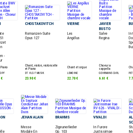
H
CHOSTAKOVITCH
VIERNE
JAVIER
B
BUSTO
ate
Romanzen-Suite
Les
Salve
In 
51
Opus 127
Angélus
Regina
Do
hzet
Sp
In
Bu
n -
ur
Chant, violon, violoncelle
Choeur a
 Piano
Chant et orgue
Cha
et Piano
cappella
KOPF
DT VLG F MUSIK
LEMOINE
GEHRMANS CARL
PET
 €
23.90 €
22.70 €
6.61 €
7.
SON
JEHAN ALAIN
BRAHMS
VIVALDI
A
SC
Messe
Zigeunerlieder
In Furore
St
lle
Modale En
Op. 103
Justissimae
Ma