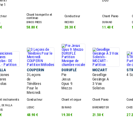
enti
Duo
me 1
Chant trompette et
cteur
Conducteur
Chant Piano
continuo
L
BRASS PRESS
RICORDI
DURAND
 €
58.80 €
20.30 €
11.40 €
ALLA
COUPERIN
DURUFLÉ
MOZART
ST
ciones
3 Leçons
Pie
Gesellige
4 S
ares
de
Jesus
Gesänge A
olas
Ténèbres
Opus 9.
3 Voix
Pour le
Mezzo
Solistes
Mercredi.
et instruments
Conducteur
Chant et orgue
Chant Piano
Cond
 DE FALLA
LEDUC
DURAND
BÄRENREITER
CHES
NES
 €
48.90 €
19.30 €
21.50 €
27.