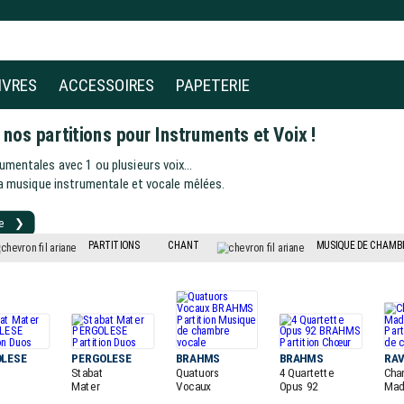
IVRES
ACCESSOIRES
PAPETERIE
s nos
partitions pour Instruments et Voix
!
umentales avec 1 ou plusieurs voix…
la musique instrumentale et vocale mêlées.
nte ❯
PARTITIONS
CHANT
MUSIQUE DE CHAMB
OLESE
PERGOLESE
BRAHMS
BRAHMS
RAV
Stabat
Quatuors
4 Quartette
Cha
Mater
Vocaux
Opus 92
Mad