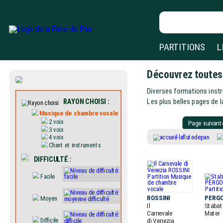
PARTITIONS
L
Découvrez toute
Diverses formations instr
Les plus belles pages de 
RAYON CHOISI :
Musique de chambre vocale
2 voix
Page suiva
3 voix
4 voix
Chant et instruments
DIFFICULTÉ :
Facile
ROSSINI
PERG
Moyen
Il
Stabat
Carnevale
Mater
Difficile
di Venezia