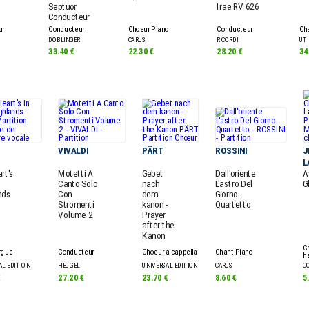
Septuor.
Irae RV 626
Conducteur
ur
Conducteur
Choeur Piano
Conducteur
Ch
DOBLINGER
CARUS
RICORDI
UT
33.40 €
22.30 €
28.20 €
34
VIVALDI
PÄRT
ROSSINI
J
L
rt's
Motetti A
Gebet
Dall'oriente
A
Canto Solo
nach
L'astro Del
G
nds
Con
dem
Giorno.
Stromenti
kanon -
Quartetto
Volume 2
Prayer
after the
Kanon
C
rgue
Conducteur
Choeur a cappella
Chant Piano
h
AL EDITION
HEUGEL
UNIVERSAL EDITION
CARUS
C
€
27.20 €
23.70 €
8.60 €
5