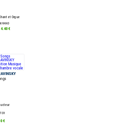
Chant et Orgue
DURAND
14.40 €
RAVINSKY
ongs
ucteur
TER
20 €