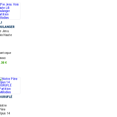
LI
OULANGER
e Jesu.
ix Haute
ant orgue
RAND
.30 €
DURUFLÉ
Notre
Père
Opus 14