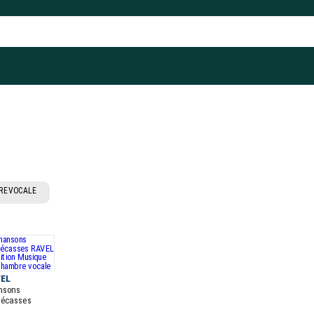
RE VOCALE
EL
nsons
écasses