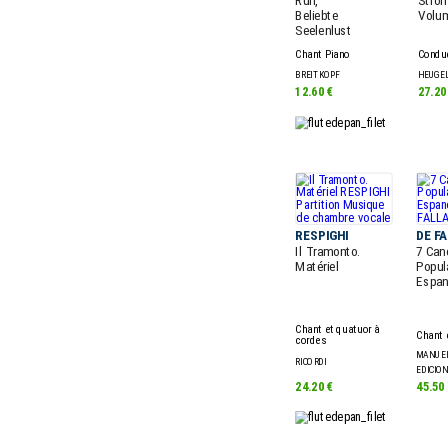
Ruh,
Strom
Beliebte
Volu
Seelenlust
Chant Piano
Condu
BREITKOPF
HEUGE
12.60 €
27.20
RESPIGHI
DE F
Il Tramonto.
7 Can
Matériel
Popul
Espan
Chant et quatuor à
Chant 
cordes
MANUEL
RICORDI
EDICIO
24.20 €
45.50