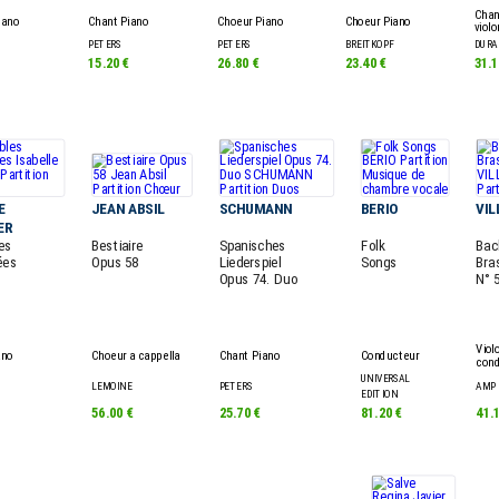
Chant
iano
Chant Piano
Choeur Piano
Choeur Piano
violo
PETERS
PETERS
BREITKOPF
DURA
€
15.20 €
26.80 €
23.40 €
31.1
E
JEAN ABSIL
SCHUMANN
BERIO
VIL
ER
es
Bestiaire
Spanisches
Folk
Bac
ées
Opus 58
Liederspiel
Songs
Bras
Opus 74. Duo
N° 
Viol
ano
Choeur a cappella
Chant Piano
Conducteur
cond
UNIVERSAL
LEMOINE
PETERS
AMP
EDITION
56.00 €
25.70 €
81.20 €
41.