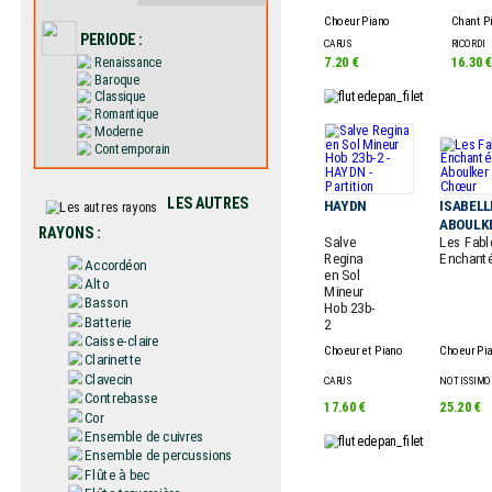
Choeur Piano
Chant P
PERIODE :
CARUS
RICORDI
Renaissance
7.20 €
16.30 
Baroque
Classique
Romantique
Moderne
Contemporain
LES AUTRES
HAYDN
ISABELL
ABOULK
RAYONS :
Salve
Les Fabl
Regina
Enchant
Accordéon
en Sol
Alto
Mineur
Basson
Hob 23b-
Batterie
2
Caisse-claire
Choeur et Piano
Choeur Pi
Clarinette
Clavecin
CARUS
NOTISSIMO
Contrebasse
17.60 €
25.20 €
Cor
Ensemble de cuivres
Ensemble de percussions
Flûte à bec