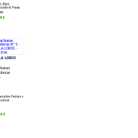
, flûte,
ncelle et Piano
ND
0 €
LA-LOBOS
hianas
ileiras
5
oncelles Parties +
ucteur
10 €