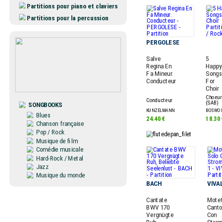
Partitions pour piano et claviers
Partitions pour la percussion
PERGOLESE
Salve
5
Regina En
Happy
Fa Mineur.
Songs
Conducteur
For
Choir
Choeur
Conducteur
(SAB)
SONGBOOKS
KUNZELMANN
BOSWO
Blues
24.40 €
18.30 
Chanson française
Pop / Rock
Musique de film
Comédie musicale
Hard-Rock / Metal
Jazz
Musique du monde
BACH
VIVA
Cantate
Motet
BWV 170
Canto
Vergnügte
Con