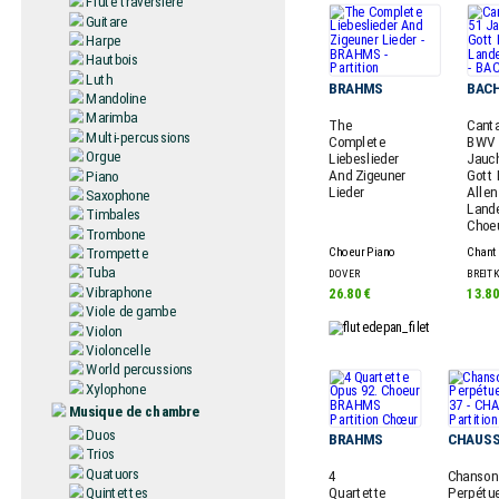
Flûte traversière
Guitare
Harpe
Hautbois
Luth
BRAHMS
BAC
Mandoline
Marimba
The
Cant
Multi-percussions
Complete
BWV 
Orgue
Liebeslieder
Jauc
And Zigeuner
Gott 
Piano
Lieder
Allen
Saxophone
Lande
Timbales
Choe
Trombone
Trompette
Choeur Piano
Chant
Tuba
DOVER
BREIT
Vibraphone
26.80 €
13.80
Viole de gambe
Violon
Violoncelle
World percussions
Xylophone
Musique de chambre
Duos
BRAHMS
CHAUS
Trios
Quatuors
4
Chanson
Quintettes
Quartette
Perpétue