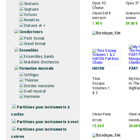
Opus 92.
Opus 37
Sextuors
Choeur
Septuors
Choeur SATB
Conducte
Octuors
BREITKOPF
DURAND
Nonettes
7.90 €
39.00 €
Dixtuors et +
Conducteurs
Petit format
Grand format
Ensembles
Ensembles, bands
Matériels d'orchestre
HAYDN
PÄRT
Formation musicale
Solfèges
Trios
My Hea
Théories
Vocaux.
In The
Dictées musicales
Volumes 1
Highla
Eveil musical
& 2
Harmonie
Partitions pour instruments à
cordes
Choeur Piano
Chant o
PETERS
UNIVERS
Partitions pour instruments à vent
15.20 €
26.00 
Partitions pour instruments
cuivres