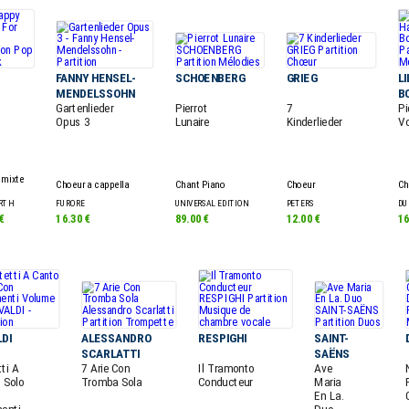
FANNY HENSEL-
SCHOENBERG
GRIEG
LI
MENDELSSOHN
B
Gartenlieder
Pierrot
7
Pi
Opus 3
Lunaire
Kinderlieder
Vo
 mixte
Choeur a cappella
Chant Piano
Choeur
Ch
RTH
FURORE
UNIVERSAL EDITION
PETERS
DU
€
16.30 €
89.00 €
12.00 €
16
LDI
ALESSANDRO
RESPIGHI
SAINT-
SCARLATTI
SAËNS
ti A
7 Arie Con
Il Tramonto
Ave
 Solo
Tromba Sola
Conducteur
Maria
En La.