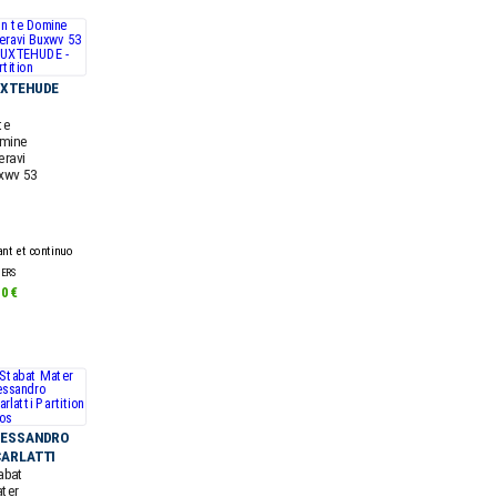
UXTEHUDE
te
mine
eravi
xwv 53
nt et continuo
ERS
70 €
LESSANDRO
ARLATTI
abat
ter