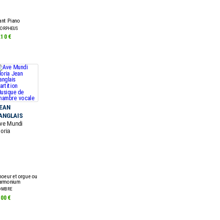
ant Piano
 ORPHEUS
.10 €
EAN
ANGLAIS
ve Mundi
loria
hoeur et orgue ou
armonium
OMBRE
.00 €